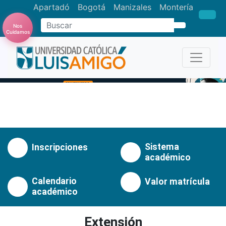
Apartadó
Bogotá
Manizales
Montería
Nos
Buscar
Cuidamos
Anterior
Pró
Sistema
Inscripciones
académico
Calendario
Valor matrícula
académico
Extensión