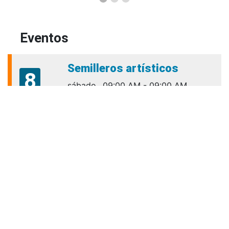
Eventos
Semilleros artísticos
8
sábado
09:00 AM - 09:00 AM
cultura.bienestar@amigo.edu.co
Aug
Talleres Para El Éxito
10
Académico VIRTUALES
lunes
06:00 PM - 06:00 PM
Aug
permanencia.academica@amigo.edu.co