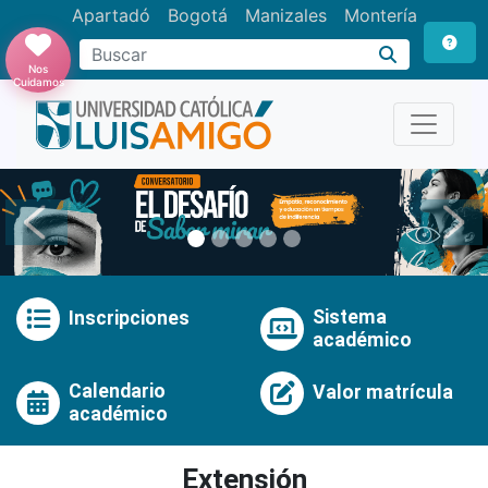
Apartadó
Bogotá
Manizales
Montería
Buscar
Nos
Cuidamos
Anterior
Pró
Sistema
Inscripciones
académico
Calendario
Valor matrícula
académico
Extensión