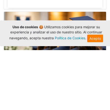
Uso de cookies
🍪 Utilizamos cookies para mejorar su
experiencia y analizar el uso de nuestro sitio. Al continuar
navegando, acepta nuestra
Política de Cookies
.
Acepto
Grados colectivos de pregrado:
consulte fechas y programación
Editor
,
6/8/2026
La Universidad Católica Luis Amigó publicó
las fechas de
grados colectivos
extemporaneos
de pregrado, con fechas de