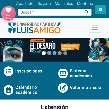
Apartadó
Bogotá
Manizales
Montería
Buscar
Nos
Cuidamos
Anterior
Pró
Sistema
Inscripciones
académico
Calendario
Valor matrícula
académico
Extensión