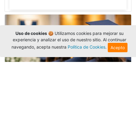
Uso de cookies
🍪 Utilizamos cookies para mejorar su
experiencia y analizar el uso de nuestro sitio. Al continuar
navegando, acepta nuestra
Política de Cookies
.
Acepto
Grados colectivos de pregrado:
consulte fechas y programación
Editor
,
6/8/2026
La Universidad Católica Luis Amigó publicó
las fechas de
grados colectivos
extemporaneos
de pregrado, con fechas de