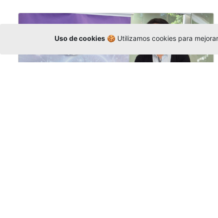
Uso de cookies
🍪 Utilizamos cookies para mejorar 
La Universidad participó en la
Asamblea de la COCTI-CICT
Editor
,
6/8/2026
Manuel David Gómez
representó a la
Universidad en la Asamblea General de la
Conferencia de Instituciones Católicas de
Teología
y participó en el X Simposio