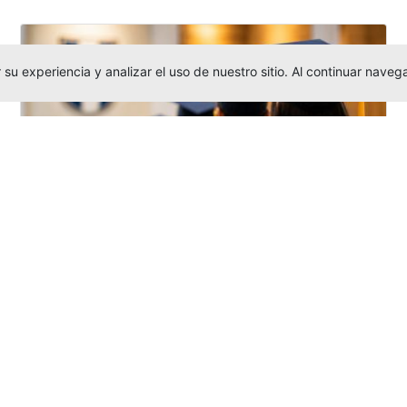
su experiencia y analizar el uso de nuestro sitio. Al continuar nav
Grados colectivos de pregrado:
consulte fechas y programación
Editor
,
6/8/2026
La Universidad Católica Luis Amigó publicó
las fechas de
grados colectivos
extemporaneos
de pregrado, con fechas
de firma de actas, entrega de invitaciones,