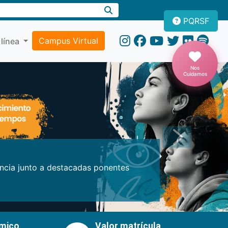
PQRSF
Campus Virtual
 línea
Nos
Cuidamos
Próxima
encia junto a destacadas ponentes
émico
Valor matrícula