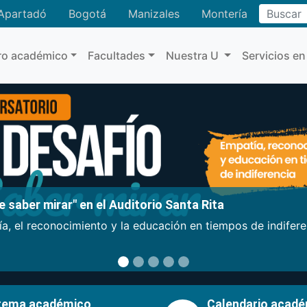
Buscar
Apartadó
Bogotá
Manizales
Montería
ro académico
Facultades
Nuestra U
Servicios en
 saber mirar" en el Auditorio Santa Rita
a, el reconocimiento y la educación en tiempos de indifer
tema académico
Calendario acad