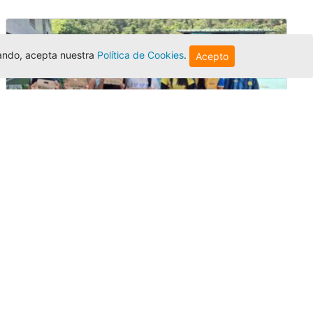
egando, acepta nuestra
Política de Cookies
.
Acepto
Amigonianos inician intercambios
académicos en 2026-2
Editor
,
4/8/2026
Estudiantes de la Universidad Católica Luis
Amigó realizarán
intercambios
nacionales
e internacionales durante el segundo
semestre de 2026, fortaleciendo su