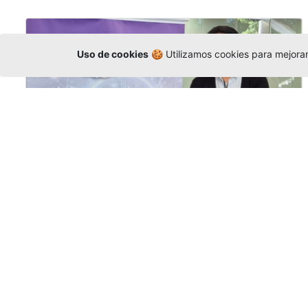
Uso de cookies
🍪 Utilizamos cookies para mejorar 
La Universidad participó en la
Asamblea de la COCTI-CICT
Editor
,
6/8/2026
Manuel David Gómez
representó a la
Universidad en la Asamblea General de la
Conferencia de Instituciones Católicas de
Teología
y participó en el X Simposio