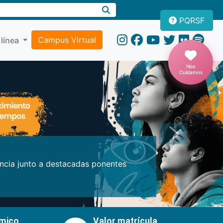
PQRSF
Campus Virtual
 línea
Nos
Cuidamos
Próxima
encia junto a destacadas ponentes
émico
Valor matrícula