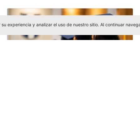
su experiencia y analizar el uso de nuestro sitio. Al continuar nav
Grados colectivos de pregrado:
consulte fechas y programación
Editor
,
6/8/2026
La Universidad Católica Luis Amigó publicó
las fechas de
grados colectivos
extemporaneos
de pregrado, con fechas
de firma de actas, entrega de invitaciones,