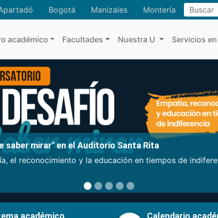
Buscar
Apartadó
Bogotá
Manizales
Montería
ro académico
Facultades
Nuestra U
Servicios en
 saber mirar" en el Auditorio Santa Rita
a, el reconocimiento y la educación en tiempos de indifer
tema académico
Calendario acad