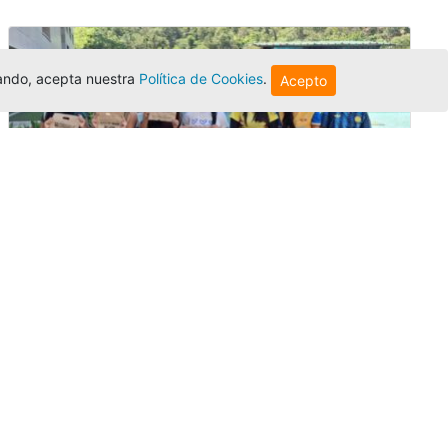
egando, acepta nuestra
Política de Cookies
.
Acepto
Amigonianos inician intercambios
académicos en 2026-2
Editor
,
4/8/2026
Estudiantes de la Universidad Católica Luis
Amigó realizarán
intercambios
nacionales
e internacionales durante el segundo
semestre de 2026, fortaleciendo su