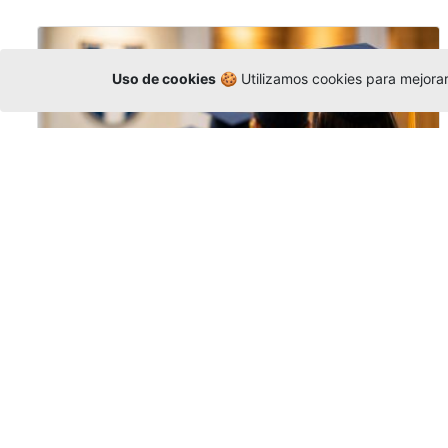
Uso de cookies
🍪 Utilizamos cookies para mejorar 
Grados colectivos de pregrado:
consulte fechas y programación
Editor
,
6/8/2026
La Universidad Católica Luis Amigó publicó
las fechas de
grados colectivos
extemporaneos
de pregrado, con fechas
de firma de actas, entrega de invitaciones,