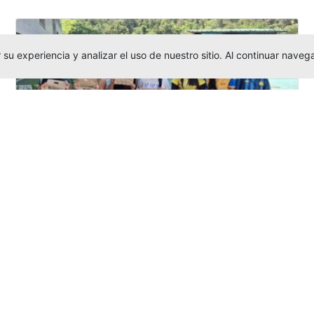
su experiencia y analizar el uso de nuestro sitio. Al continuar nav
Amigonianos inician intercambios
académicos en 2026-2
Editor
,
4/8/2026
Estudiantes de la Universidad Católica Luis
Amigó realizarán
intercambios
nacionales
e internacionales durante el segundo
semestre de 2026, fortaleciendo su