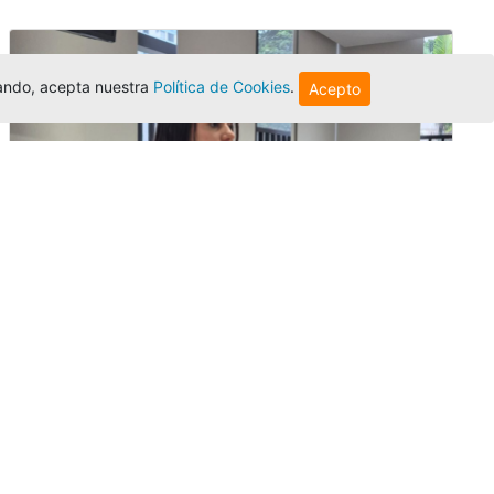
egando, acepta nuestra
Política de Cookies
.
Acepto
Investigadora amigoniana participa
en uno de los principales congresos
mundial...
Editor
,
3/8/2026
La docente
Candy Lorena Chamorro
González
presentó su investigación y
actuó como evaluadora científica en la