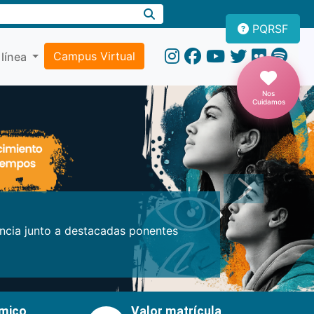
PQRSF
Campus Virtual
 línea
Nos
Cuidamos
Próxima
encia junto a destacadas ponentes
émico
Valor matrícula