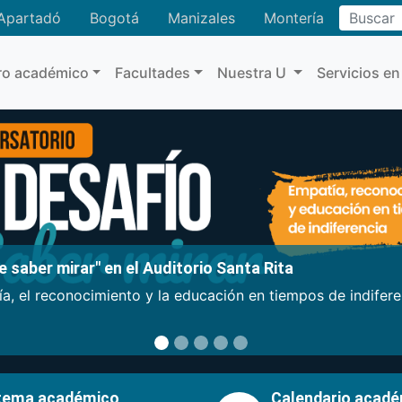
Buscar
Apartadó
Bogotá
Manizales
Montería
ro académico
Facultades
Nuestra U
Servicios en
 saber mirar" en el Auditorio Santa Rita
a, el reconocimiento y la educación en tiempos de indifer
tema académico
Calendario acad