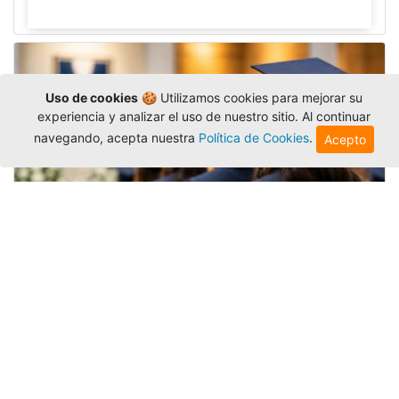
Uso de cookies
🍪 Utilizamos cookies para mejorar su
experiencia y analizar el uso de nuestro sitio. Al continuar
navegando, acepta nuestra
Política de Cookies
.
Acepto
Grados colectivos de pregrado:
consulte fechas y programación
Editor
,
6/8/2026
La Universidad Católica Luis Amigó publicó
las fechas de
grados colectivos
extemporaneos
de pregrado, con fechas de