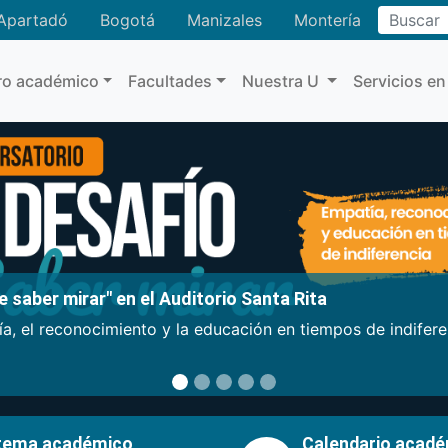
Buscar
Apartadó
Bogotá
Manizales
Montería
ro académico
Facultades
Nuestra U
Servicios en
 saber mirar" en el Auditorio Santa Rita
a, el reconocimiento y la educación en tiempos de indifer
tema académico
Calendario acad