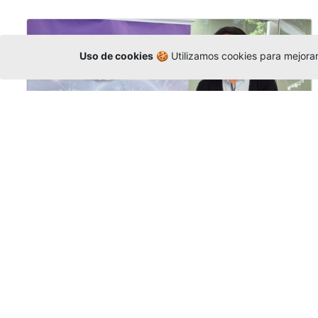
Uso de cookies
🍪 Utilizamos cookies para mejorar 
La Universidad participó en la
Asamblea de la COCTI-CICT
Editor
,
6/8/2026
Manuel David Gómez
representó a la
Universidad en la Asamblea General de la
Conferencia de Instituciones Católicas de
Teología
y participó en el X Simposio