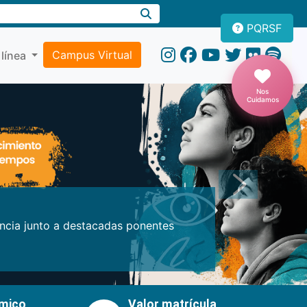
PQRSF
Campus Virtual
 línea
Nos
Cuidamos
Próxima
encia junto a destacadas ponentes
émico
Valor matrícula