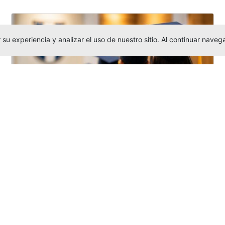
su experiencia y analizar el uso de nuestro sitio. Al continuar nav
Grados colectivos de pregrado:
consulte fechas y programación
Editor
,
6/8/2026
La Universidad Católica Luis Amigó publicó
las fechas de
grados colectivos
extemporaneos
de pregrado, con fechas
de firma de actas, entrega de invitaciones,