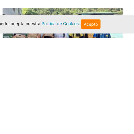
egando, acepta nuestra
Política de Cookies
.
Acepto
Amigonianos inician intercambios
académicos en 2026-2
Editor
,
4/8/2026
Estudiantes de la Universidad Católica Luis
Amigó realizarán
intercambios
nacionales
e internacionales durante el segundo
semestre de 2026, fortaleciendo su