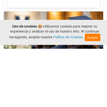
Uso de cookies
🍪 Utilizamos cookies para mejorar su
experiencia y analizar el uso de nuestro sitio. Al continuar
navegando, acepta nuestra
Política de Cookies
.
Acepto
Grados colectivos de pregrado:
consulte fechas y programación
Editor
,
6/8/2026
La Universidad Católica Luis Amigó publicó
las fechas de
grados colectivos
extemporaneos
de pregrado, con fechas de