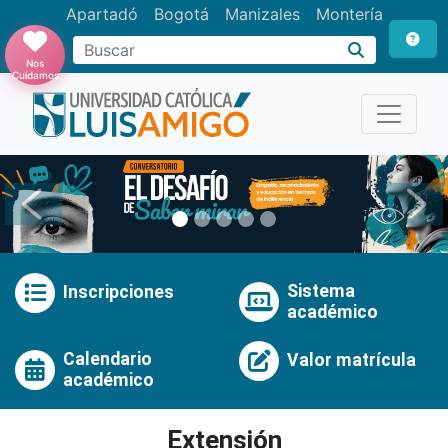
Apartadó
Bogotá
Manizales
Montería
Buscar
Nos
Cuidamos
Anterior
Pró
Sistema
Inscripciones
académico
Calendario
Valor matrícula
académico
Extensión