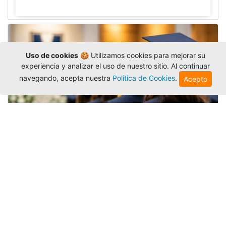
Uso de cookies
🍪 Utilizamos cookies para mejorar su
experiencia y analizar el uso de nuestro sitio. Al continuar
navegando, acepta nuestra
Política de Cookies
.
Acepto
Grados colectivos de pregrado:
consulte fechas y programación
Editor
,
6/8/2026
La Universidad Católica Luis Amigó publicó
las fechas de
grados colectivos
extemporaneos
de pregrado, con fechas de