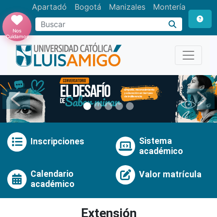
Apartadó
Bogotá
Manizales
Montería
Buscar
Nos
Cuidamos
Anterior
Pró
Sistema
Inscripciones
académico
Calendario
Valor matrícula
académico
Extensión