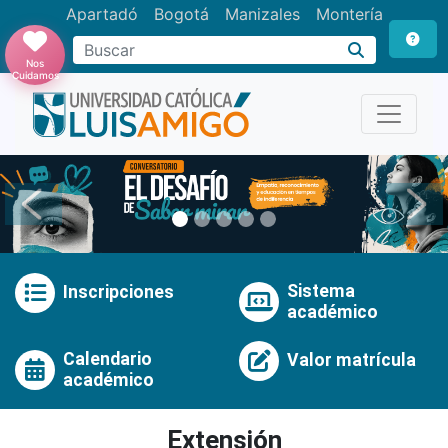
Apartadó
Bogotá
Manizales
Montería
Buscar
Nos
Cuidamos
Anterior
Pró
Sistema
Inscripciones
académico
Calendario
Valor matrícula
académico
Extensión