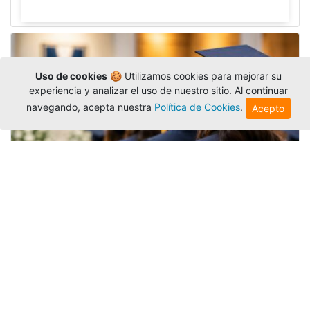
Uso de cookies
🍪 Utilizamos cookies para mejorar su
experiencia y analizar el uso de nuestro sitio. Al continuar
navegando, acepta nuestra
Política de Cookies
.
Acepto
Grados colectivos de pregrado:
consulte fechas y programación
Editor
,
6/8/2026
La Universidad Católica Luis Amigó publicó
las fechas de
grados colectivos
extemporaneos
de pregrado, con fechas de