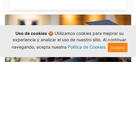
Uso de cookies
🍪 Utilizamos cookies para mejorar su
experiencia y analizar el uso de nuestro sitio. Al continuar
navegando, acepta nuestra
Política de Cookies
.
Acepto
Grados colectivos de pregrado:
consulte fechas y programación
Editor
,
6/8/2026
La Universidad Católica Luis Amigó publicó
las fechas de
grados colectivos
extemporaneos
de pregrado, con fechas de