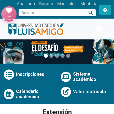
Apartadó
Bogotá
Manizales
Montería
Buscar
Nos
Cuidamos
Anterior
Pró
Sistema
Inscripciones
académico
Calendario
Valor matrícula
académico
Extensión