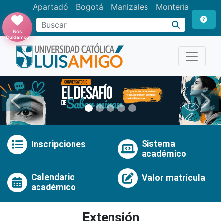
Apartadó
Bogotá
Manizales
Montería
Buscar
Nos
Cuidamos
Anterior
Pró
Sistema
Inscripciones
académico
Calendario
Valor matrícula
académico
Extensión