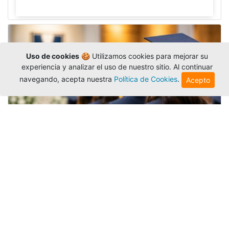
Uso de cookies
🍪 Utilizamos cookies para mejorar su
experiencia y analizar el uso de nuestro sitio. Al continuar
navegando, acepta nuestra
Política de Cookies
.
Acepto
Grados colectivos de pregrado:
consulte fechas y programación
Editor
,
6/8/2026
La Universidad Católica Luis Amigó publicó
las fechas de
grados colectivos
extemporaneos
de pregrado, con fechas de