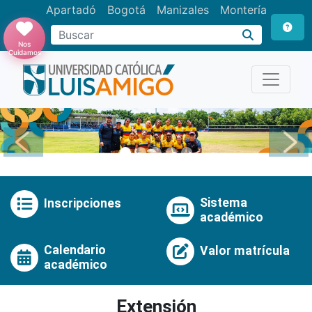
Apartadó
Bogotá
Manizales
Montería
Buscar
Nos
Cuidamos
Anterior
Pró
Sistema
Inscripciones
académico
Calendario
Valor matrícula
académico
Extensión