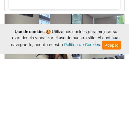
Uso de cookies
🍪 Utilizamos cookies para mejorar su
experiencia y analizar el uso de nuestro sitio. Al continuar
navegando, acepta nuestra
Política de Cookies
.
Acepto
Investigadora amigoniana participa
en uno de los principales congresos
mundial...
Editor
,
3/8/2026
La docente
Candy Lorena Chamorro
González
presentó su investigación y actuó