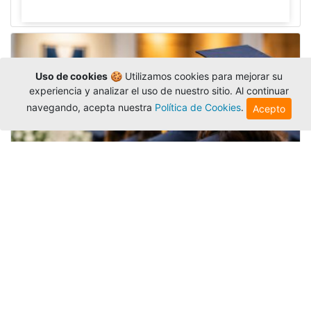
Uso de cookies
🍪 Utilizamos cookies para mejorar su
experiencia y analizar el uso de nuestro sitio. Al continuar
navegando, acepta nuestra
Política de Cookies
.
Acepto
Grados colectivos de pregrado:
consulte fechas y programación
Editor
,
6/8/2026
La Universidad Católica Luis Amigó publicó
las fechas de
grados colectivos
extemporaneos
de pregrado, con fechas de