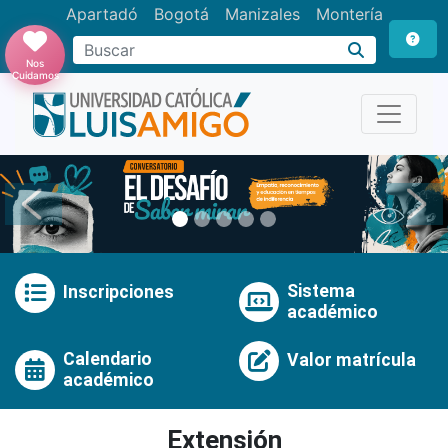
Apartadó
Bogotá
Manizales
Montería
Buscar
Nos
Cuidamos
Anterior
Pró
Sistema
Inscripciones
académico
Calendario
Valor matrícula
académico
Extensión