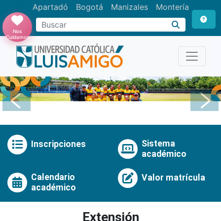
Apartadó
Bogotá
Manizales
Montería
Buscar
Nos
Cuidamos
Anterior
Pró
Sistema
Inscripciones
académico
Calendario
Valor matrícula
académico
Extensión