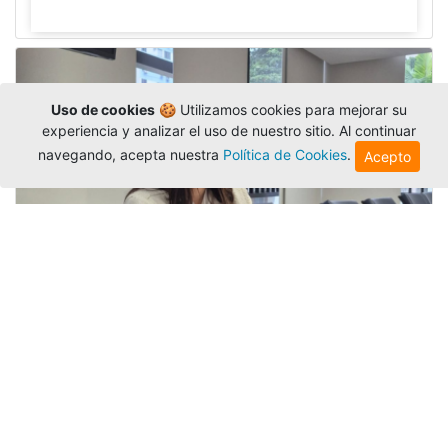
Uso de cookies
🍪 Utilizamos cookies para mejorar su
experiencia y analizar el uso de nuestro sitio. Al continuar
navegando, acepta nuestra
Política de Cookies
.
Acepto
Investigadora amigoniana participa
en uno de los principales congresos
mundial...
Editor
,
3/8/2026
La docente
Candy Lorena Chamorro
González
presentó su investigación y actuó