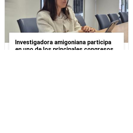
Uso de cookies
🍪 Utilizamos cookies para mejorar su
experiencia y analizar el uso de nuestro sitio. Al continuar
navegando, acepta nuestra
Política de Cookies
.
Acepto
Investigadora amigoniana participa
en uno de los principales congresos
mundial...
Editor
,
3/8/2026
La docente
Candy Lorena Chamorro
González
presentó su investigación y actuó