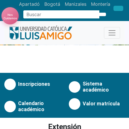
Apartadó
Bogotá
Manizales
Montería
Buscar
Nos
Cuidamos
Anterior
Pró
Sistema
Inscripciones
académico
Calendario
Valor matrícula
académico
Extensión