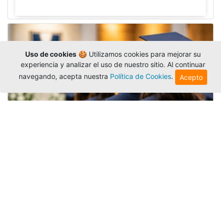
Uso de cookies
🍪 Utilizamos cookies para mejorar su
experiencia y analizar el uso de nuestro sitio. Al continuar
navegando, acepta nuestra
Política de Cookies
.
Acepto
Grados colectivos de pregrado:
consulte fechas y programación
Editor
,
6/8/2026
La Universidad Católica Luis Amigó publicó
las fechas de
grados colectivos
extemporaneos
de pregrado, con fechas de