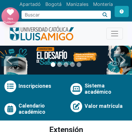
Apartadó
Bogotá
Manizales
Montería
Buscar
Nos
Cuidamos
Anterior
Pró
Sistema
Inscripciones
académico
Calendario
Valor matrícula
académico
Extensión