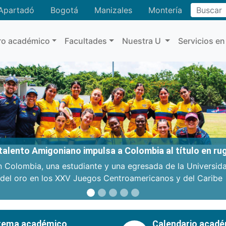
Buscar
Apartadó
Bogotá
Manizales
Montería
ro académico
Facultades
Nuestra U
Servicios en
: talento Amigoniano impulsa a Colombia al título en r
n Colombia, una estudiante y una egresada de la Universid
 del oro en los XXV Juegos Centroamericanos y del Caribe
tema académico
Calendario acad