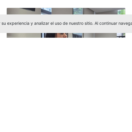
su experiencia y analizar el uso de nuestro sitio. Al continuar nav
Investigadora amigoniana participa
en uno de los principales congresos
mundial...
Editor
,
3/8/2026
La docente
Candy Lorena Chamorro
González
presentó su investigación y
actuó como evaluadora científica en la