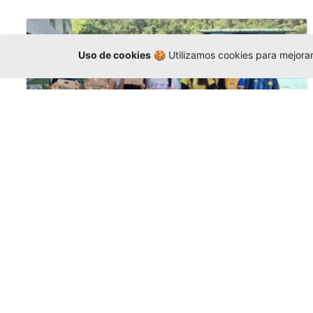
Uso de cookies
🍪 Utilizamos cookies para mejorar 
Amigonianos inician intercambios
académicos en 2026-2
Editor
,
4/8/2026
Estudiantes de la Universidad Católica Luis
Amigó realizarán
intercambios
nacionales
e internacionales durante el segundo
semestre de 2026, fortaleciendo su