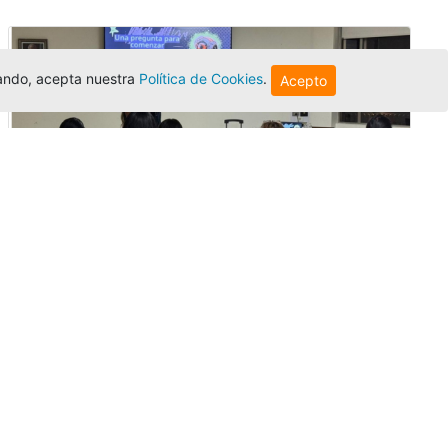
egando, acepta nuestra
Política de Cookies
.
Acepto
Innovación y liderazgo: así se vivió
el encuentro de graduados de la
Univer...
Editor
,
3/8/2026
El Centro Regional Bogotá reunió a sus
graduados en un encuentro sobre
inteligencia artificial, liderazgo y