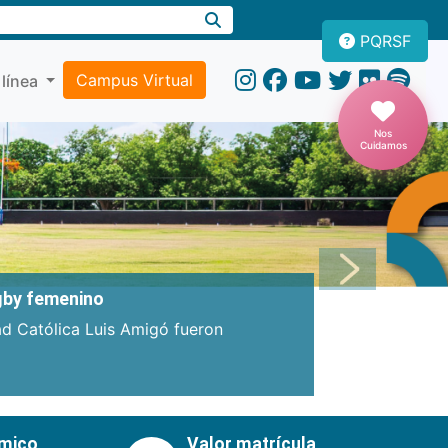
PQRSF
Campus Virtual
 línea
Nos
Cuidamos
Próxima
ugby femenino
ad Católica Luis Amigó fueron
émico
Valor matrícula