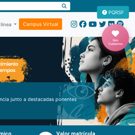
PQRSF
Campus Virtual
 línea
Nos
Cuidamos
Próxima
encia junto a destacadas ponentes
émico
Valor matrícula