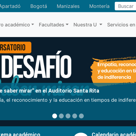
Buscar
Apartadó
Bogotá
Manizales
Montería
ro académico
Facultades
Nuestra U
Servicios en
 saber mirar" en el Auditorio Santa Rita
a, el reconocimiento y la educación en tiempos de indifer
tema académico
Calendario acad