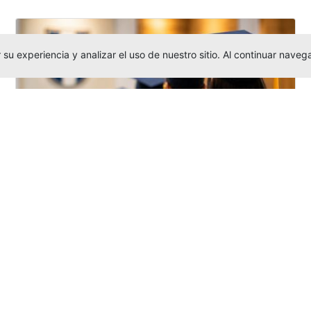
su experiencia y analizar el uso de nuestro sitio. Al continuar nav
Grados colectivos de pregrado:
consulte fechas y programación
Editor
,
6/8/2026
La Universidad Católica Luis Amigó publicó
las fechas de
grados colectivos
extemporaneos
de pregrado, con fechas
de firma de actas, entrega de invitaciones,