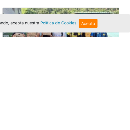
egando, acepta nuestra
Política de Cookies
.
Acepto
Amigonianos inician intercambios
académicos en 2026-2
Editor
,
4/8/2026
Estudiantes de la Universidad Católica Luis
Amigó realizarán
intercambios
nacionales
e internacionales durante el segundo
semestre de 2026, fortaleciendo su