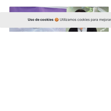
Uso de cookies
🍪 Utilizamos cookies para mejorar 
La Universidad participó en la
Asamblea de la COCTI-CICT
Editor
,
6/8/2026
Manuel David Gómez
representó a la
Universidad en la Asamblea General de la
Conferencia de Instituciones Católicas de
Teología
y participó en el X Simposio