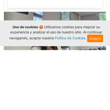
Uso de cookies
🍪 Utilizamos cookies para mejorar su
experiencia y analizar el uso de nuestro sitio. Al continuar
navegando, acepta nuestra
Política de Cookies
.
Acepto
Investigadora amigoniana participa
en uno de los principales congresos
mundial...
Editor
,
3/8/2026
La docente
Candy Lorena Chamorro
González
presentó su investigación y actuó