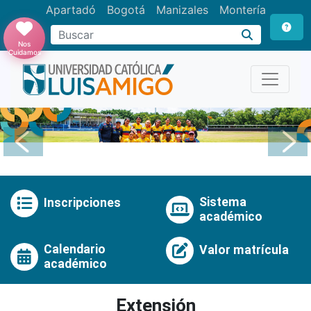
Apartadó
Bogotá
Manizales
Montería
Buscar
Nos
Cuidamos
Anterior
Pró
Sistema
Inscripciones
académico
Calendario
Valor matrícula
académico
Extensión