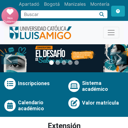
Apartadó
Bogotá
Manizales
Montería
Buscar
Nos
Cuidamos
Anterior
Pró
Sistema
Inscripciones
académico
Calendario
Valor matrícula
académico
Extensión