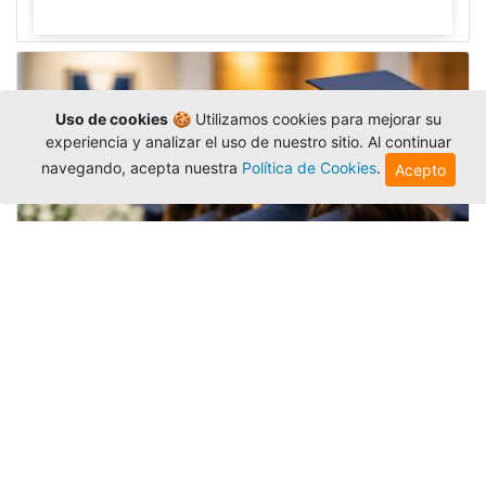
Uso de cookies
🍪 Utilizamos cookies para mejorar su
experiencia y analizar el uso de nuestro sitio. Al continuar
navegando, acepta nuestra
Política de Cookies
.
Acepto
Grados colectivos de pregrado:
consulte fechas y programación
Editor
,
6/8/2026
La Universidad Católica Luis Amigó publicó
las fechas de
grados colectivos
extemporaneos
de pregrado, con fechas de