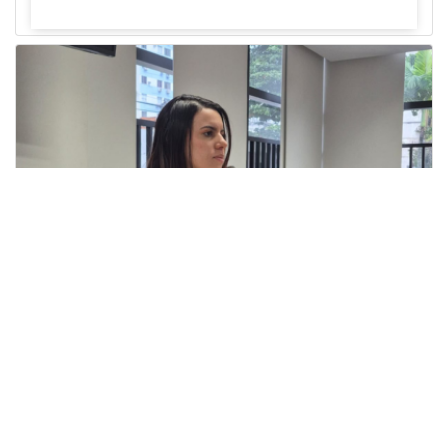
Uso de cookies
🍪 Utilizamos cookies para mejorar su
experiencia y analizar el uso de nuestro sitio. Al continuar
navegando, acepta nuestra
Política de Cookies
.
Acepto
Investigadora amigoniana participa
en uno de los principales congresos
mundial...
Editor
,
3/8/2026
La docente
Candy Lorena Chamorro
González
presentó su investigación y actuó