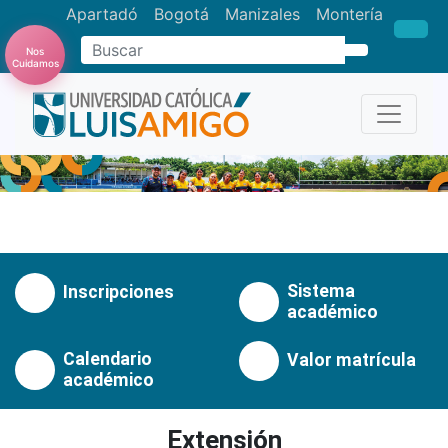
Apartadó
Bogotá
Manizales
Montería
Buscar
Nos
Cuidamos
Anterior
Pró
Sistema
Inscripciones
académico
Calendario
Valor matrícula
académico
Extensión