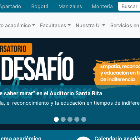
Buscar
Apartadó
Bogotá
Manizales
Montería
ro académico
Facultades
Nuestra U
Servicios en
 saber mirar" en el Auditorio Santa Rita
a, el reconocimiento y la educación en tiempos de indifer
tema académico
Calendario acad