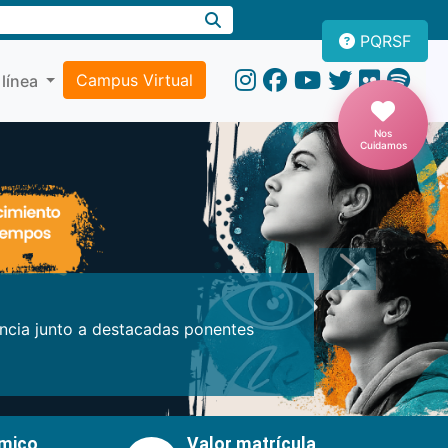
PQRSF
Campus Virtual
 línea
Nos
Cuidamos
Próxima
encia junto a destacadas ponentes
émico
Valor matrícula