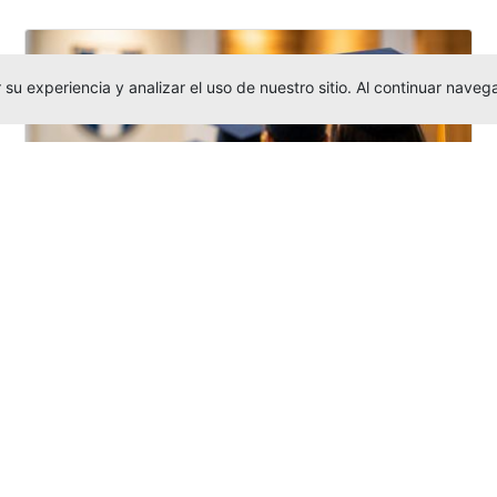
su experiencia y analizar el uso de nuestro sitio. Al continuar nav
Grados colectivos de pregrado:
consulte fechas y programación
Editor
,
6/8/2026
La Universidad Católica Luis Amigó publicó
las fechas de
grados colectivos
extemporaneos
de pregrado, con fechas
de firma de actas, entrega de invitaciones,