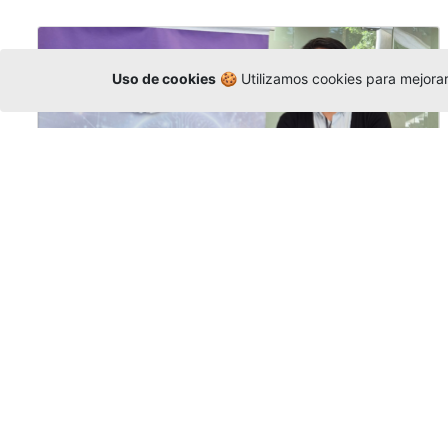
Uso de cookies
🍪 Utilizamos cookies para mejorar 
La Universidad participó en la
Asamblea de la COCTI-CICT
Editor
,
6/8/2026
Manuel David Gómez
representó a la
Universidad en la Asamblea General de la
Conferencia de Instituciones Católicas de
Teología
y participó en el X Simposio