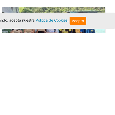
egando, acepta nuestra
Política de Cookies
.
Acepto
Amigonianos inician intercambios
académicos en 2026-2
Editor
,
4/8/2026
Estudiantes de la Universidad Católica Luis
Amigó realizarán
intercambios
nacionales
e internacionales durante el segundo
semestre de 2026, fortaleciendo su