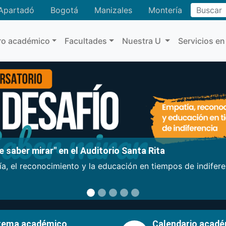
Buscar
Apartadó
Bogotá
Manizales
Montería
ro académico
Facultades
Nuestra U
Servicios en
 saber mirar" en el Auditorio Santa Rita
a, el reconocimiento y la educación en tiempos de indifer
tema académico
Calendario acad