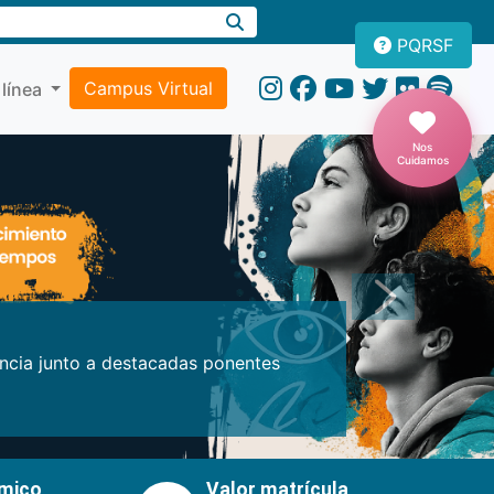
PQRSF
Campus Virtual
 línea
Nos
Cuidamos
Próxima
encia junto a destacadas ponentes
émico
Valor matrícula