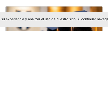
su experiencia y analizar el uso de nuestro sitio. Al continuar nav
Grados colectivos de pregrado:
consulte fechas y programación
Editor
,
6/8/2026
La Universidad Católica Luis Amigó publicó
las fechas de
grados colectivos
extemporaneos
de pregrado, con fechas
de firma de actas, entrega de invitaciones,