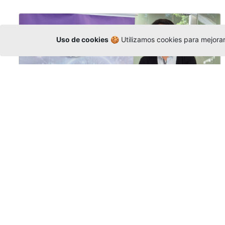
Uso de cookies
🍪 Utilizamos cookies para mejorar 
La Universidad participó en la
Asamblea de la COCTI-CICT
Editor
,
6/8/2026
Manuel David Gómez
representó a la
Universidad en la Asamblea General de la
Conferencia de Instituciones Católicas de
Teología
y participó en el X Simposio