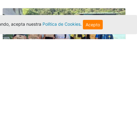
egando, acepta nuestra
Política de Cookies
.
Acepto
Amigonianos inician intercambios
académicos en 2026-2
Editor
,
4/8/2026
Estudiantes de la Universidad Católica Luis
Amigó realizarán
intercambios
nacionales
e internacionales durante el segundo
semestre de 2026, fortaleciendo su