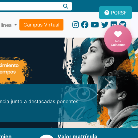
PQRSF
Campus Virtual
 línea
Nos
Cuidamos
Próxima
encia junto a destacadas ponentes
émico
Valor matrícula