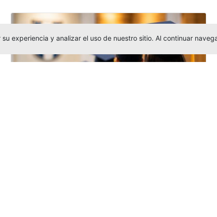
su experiencia y analizar el uso de nuestro sitio. Al continuar nav
Grados colectivos de pregrado:
consulte fechas y programación
Editor
,
6/8/2026
La Universidad Católica Luis Amigó publicó
las fechas de
grados colectivos
extemporaneos
de pregrado, con fechas
de firma de actas, entrega de invitaciones,