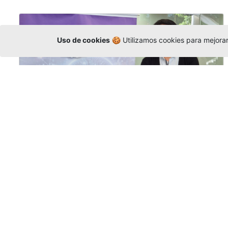
Uso de cookies
🍪 Utilizamos cookies para mejorar 
La Universidad participó en la
Asamblea de la COCTI-CICT
Editor
,
6/8/2026
Manuel David Gómez
representó a la
Universidad en la Asamblea General de la
Conferencia de Instituciones Católicas de
Teología
y participó en el X Simposio