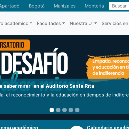
Buscar
Apartadó
Bogotá
Manizales
Montería
ro académico
Facultades
Nuestra U
Servicios en
 saber mirar" en el Auditorio Santa Rita
a, el reconocimiento y la educación en tiempos de indifer
tema académico
Calendario acad