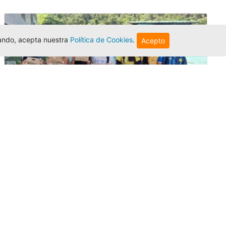
egando, acepta nuestra
Política de Cookies
.
Acepto
Amigonianos inician intercambios
académicos en 2026-2
Editor
,
4/8/2026
Estudiantes de la Universidad Católica Luis
Amigó realizarán
intercambios
nacionales
e internacionales durante el segundo
semestre de 2026, fortaleciendo su