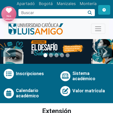
Apartadó
Bogotá
Manizales
Montería
Buscar
Nos
Cuidamos
Anterior
Pró
Sistema
Inscripciones
académico
Calendario
Valor matrícula
académico
Extensión