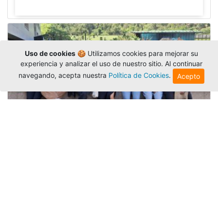
Uso de cookies
🍪 Utilizamos cookies para mejorar su
experiencia y analizar el uso de nuestro sitio. Al continuar
navegando, acepta nuestra
Política de Cookies
.
Acepto
Amigonianos inician intercambios
académicos en 2026-2
Editor
,
4/8/2026
Estudiantes de la Universidad Católica Luis
Amigó realizarán
intercambios
nacionales e
internacionales durante el segundo semestre