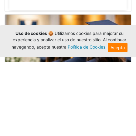
Uso de cookies
🍪 Utilizamos cookies para mejorar su
experiencia y analizar el uso de nuestro sitio. Al continuar
navegando, acepta nuestra
Política de Cookies
.
Acepto
Grados colectivos de pregrado:
consulte fechas y programación
Editor
,
6/8/2026
La Universidad Católica Luis Amigó publicó
las fechas de
grados colectivos
extemporaneos
de pregrado, con fechas de