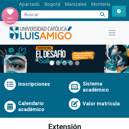
Apartadó
Bogotá
Manizales
Montería
Buscar
Nos
Cuidamos
Anterior
Pró
Sistema
Inscripciones
académico
Calendario
Valor matrícula
académico
Extensión