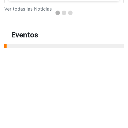
Ver todas las Noticias
Eventos
Actívate
6
jueves
01:00 PM - 03:00 PM
3044413010
Aug
programa.activate@amigo.edu.co
Plazoleta principal
Seminarios de Actualización
6
y profundización en Derecho
jueves
04:00 PM - 06:00 PM
Aug
(604) 448 76 66 ext 9537