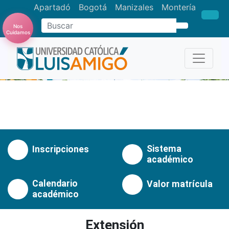
Apartadó
Bogotá
Manizales
Montería
Nos
Buscar
Cuidamos
Anterior
Pró
Sistema
Inscripciones
académico
Calendario
Valor matrícula
académico
Extensión