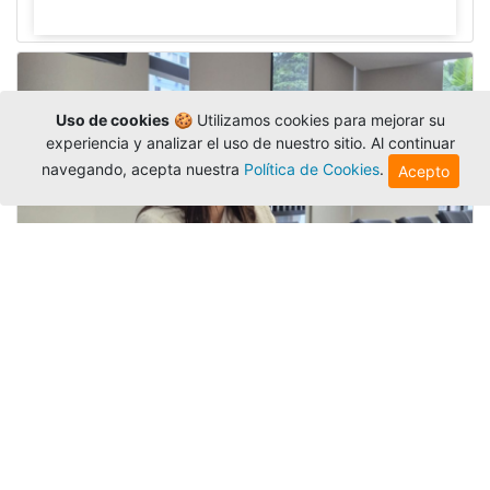
Uso de cookies
🍪 Utilizamos cookies para mejorar su
experiencia y analizar el uso de nuestro sitio. Al continuar
navegando, acepta nuestra
Política de Cookies
.
Acepto
Investigadora amigoniana participa
en uno de los principales congresos
mundial...
Editor
,
3/8/2026
La docente
Candy Lorena Chamorro
González
presentó su investigación y actuó