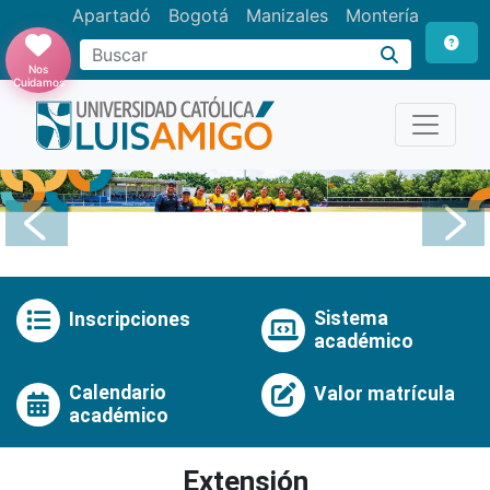
Apartadó
Bogotá
Manizales
Montería
Buscar
Nos
Cuidamos
Anterior
Pró
Sistema
Inscripciones
académico
Calendario
Valor matrícula
académico
Extensión