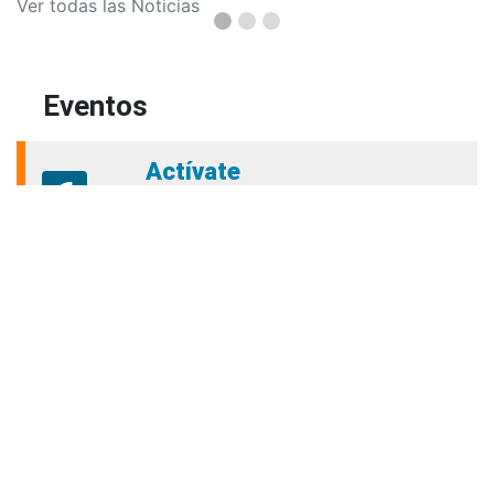
Ver todas las Noticias
Eventos
Actívate
6
jueves
01:00 PM - 03:00 PM
3044413010
Aug
programa.activate@amigo.edu.co
Plazoleta principal
Seminarios de Actualización
6
y profundización en Derecho
jueves
04:00 PM - 06:00 PM
Aug
(604) 448 76 66 ext 9537
fredy.roldanhi@amigo.edu.co