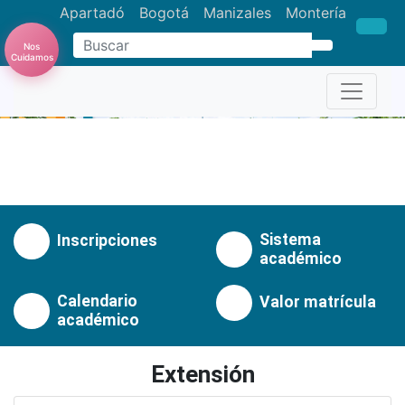
Apartadó
Bogotá
Manizales
Montería
Nos
Buscar
Cuidamos
Anterior
Pró
Sistema
Inscripciones
académico
Calendario
Valor matrícula
académico
Extensión