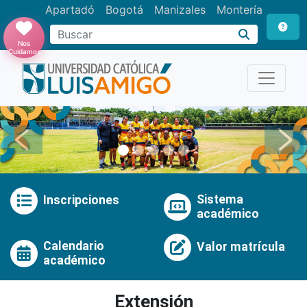
Apartadó
Bogotá
Manizales
Montería
Buscar
Nos
Cuidamos
Anterior
Pró
Sistema
Inscripciones
académico
Calendario
Valor matrícula
académico
Extensión