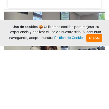
Uso de cookies
🍪 Utilizamos cookies para mejorar su
experiencia y analizar el uso de nuestro sitio. Al continuar
navegando, acepta nuestra
Política de Cookies
.
Acepto
Investigadora amigoniana participa
en uno de los principales congresos
mundial...
Editor
,
3/8/2026
La docente
Candy Lorena Chamorro
González
presentó su investigación y actuó