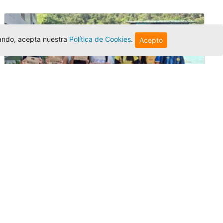
egando, acepta nuestra
Política de Cookies
.
Acepto
Amigonianos inician intercambios
académicos en 2026-2
Editor
,
4/8/2026
Estudiantes de la Universidad Católica Luis
Amigó realizarán
intercambios
nacionales
e internacionales durante el segundo
semestre de 2026, fortaleciendo su