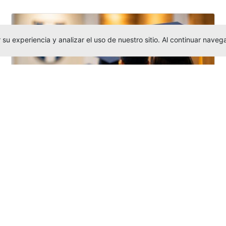
su experiencia y analizar el uso de nuestro sitio. Al continuar nav
Grados colectivos de pregrado:
consulte fechas y programación
Editor
,
6/8/2026
La Universidad Católica Luis Amigó publicó
las fechas de
grados colectivos
extemporaneos
de pregrado, con fechas
de firma de actas, entrega de invitaciones,