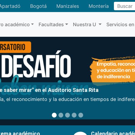
Buscar
Apartadó
Bogotá
Manizales
Montería
ro académico
Facultades
Nuestra U
Servicios en
 saber mirar" en el Auditorio Santa Rita
a, el reconocimiento y la educación en tiempos de indifer
tema académico
Calendario acad