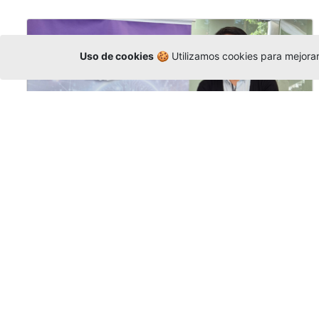
Uso de cookies
🍪 Utilizamos cookies para mejorar 
La Universidad participó en la
Asamblea de la COCTI-CICT
Editor
,
6/8/2026
Manuel David Gómez
representó a la
Universidad en la Asamblea General de la
Conferencia de Instituciones Católicas de
Teología
y participó en el X Simposio