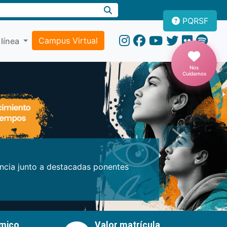
PQRSF
Campus Virtual
 línea
Nos
Cuidamos
Próxima
encia junto a destacadas ponentes
émico
Valor matrícula