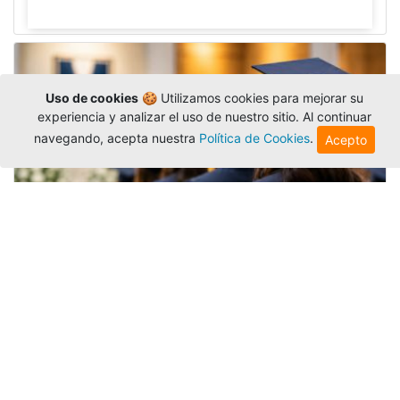
Uso de cookies
🍪 Utilizamos cookies para mejorar su
experiencia y analizar el uso de nuestro sitio. Al continuar
navegando, acepta nuestra
Política de Cookies
.
Acepto
Grados colectivos de pregrado:
consulte fechas y programación
Editor
,
6/8/2026
La Universidad Católica Luis Amigó publicó
las fechas de
grados colectivos
extemporaneos
de pregrado, con fechas de