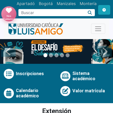
Apartadó
Bogotá
Manizales
Montería
Buscar
Nos
Cuidamos
Anterior
Pró
Sistema
Inscripciones
académico
Calendario
Valor matrícula
académico
Extensión