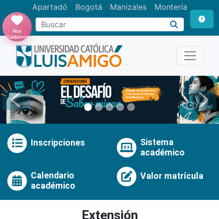
Apartadó
Bogotá
Manizales
Montería
Buscar
Nos
Cuidamos
Anterior
Pró
Sistema
Inscripciones
académico
Calendario
Valor matrícula
académico
Extensión