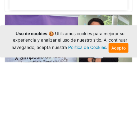
Uso de cookies
🍪 Utilizamos cookies para mejorar su
experiencia y analizar el uso de nuestro sitio. Al continuar
navegando, acepta nuestra
Política de Cookies
.
Acepto
La Universidad participó en la
Asamblea de la COCTI-CICT
Editor
,
6/8/2026
Manuel David Gómez
representó a la
Universidad en la Asamblea General de la
Conferencia de Instituciones Católicas de