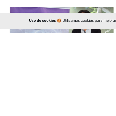
Uso de cookies
🍪 Utilizamos cookies para mejorar 
La Universidad participó en la
Asamblea de la COCTI-CICT
Editor
,
6/8/2026
Manuel David Gómez
representó a la
Universidad en la Asamblea General de la
Conferencia de Instituciones Católicas de
Teología
y participó en el X Simposio