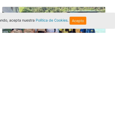
egando, acepta nuestra
Política de Cookies
.
Acepto
Amigonianos inician intercambios
académicos en 2026-2
Editor
,
4/8/2026
Estudiantes de la Universidad Católica Luis
Amigó realizarán
intercambios
nacionales
e internacionales durante el segundo
semestre de 2026, fortaleciendo su