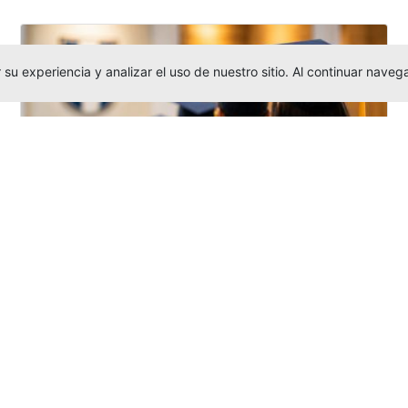
su experiencia y analizar el uso de nuestro sitio. Al continuar nav
Grados colectivos de pregrado:
consulte fechas y programación
Editor
,
6/8/2026
La Universidad Católica Luis Amigó publicó
las fechas de
grados colectivos
extemporaneos
de pregrado, con fechas
de firma de actas, entrega de invitaciones,