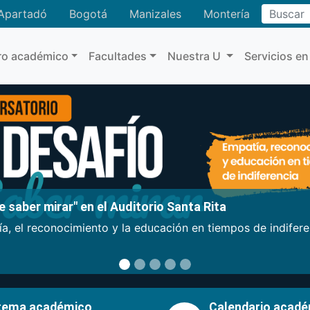
Buscar
Apartadó
Bogotá
Manizales
Montería
ro académico
Facultades
Nuestra U
Servicios en
 saber mirar" en el Auditorio Santa Rita
a, el reconocimiento y la educación en tiempos de indifer
tema académico
Calendario acad