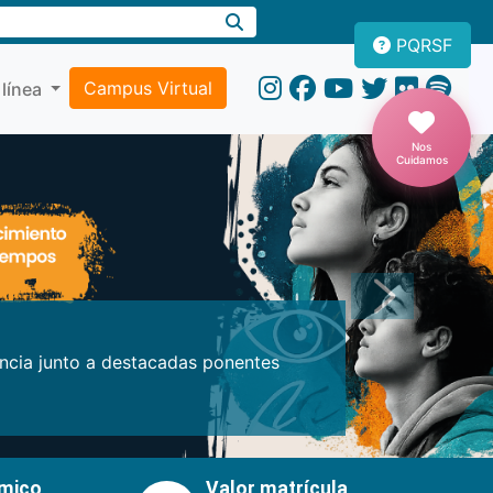
PQRSF
Campus Virtual
 línea
Nos
Cuidamos
Próxima
encia junto a destacadas ponentes
émico
Valor matrícula