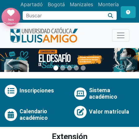
Apartadó
Bogotá
Manizales
Montería
Buscar
Nos
Cuidamos
Anterior
Pró
Sistema
Inscripciones
académico
Calendario
Valor matrícula
académico
Extensión