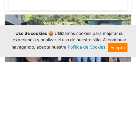
Uso de cookies
🍪 Utilizamos cookies para mejorar su
experiencia y analizar el uso de nuestro sitio. Al continuar
navegando, acepta nuestra
Política de Cookies
.
Acepto
Amigonianos inician intercambios
académicos en 2026-2
Editor
,
4/8/2026
Estudiantes de la Universidad Católica Luis
Amigó realizarán
intercambios
nacionales e
internacionales durante el segundo semestre