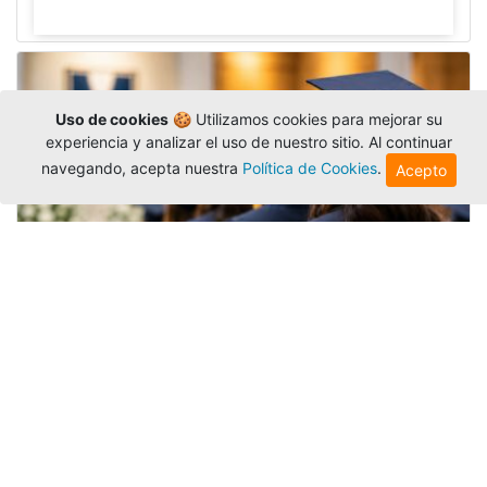
Uso de cookies
🍪 Utilizamos cookies para mejorar su
experiencia y analizar el uso de nuestro sitio. Al continuar
navegando, acepta nuestra
Política de Cookies
.
Acepto
Grados colectivos de pregrado:
consulte fechas y programación
Editor
,
6/8/2026
La Universidad Católica Luis Amigó publicó
las fechas de
grados colectivos
extemporaneos
de pregrado, con fechas de