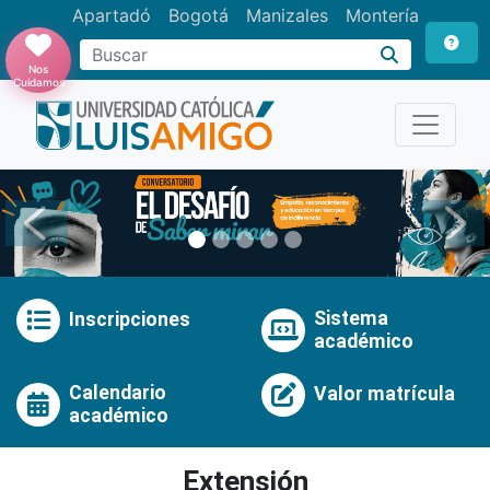
Apartadó
Bogotá
Manizales
Montería
Buscar
Nos
Cuidamos
Anterior
Pró
Sistema
Inscripciones
académico
Calendario
Valor matrícula
académico
Extensión