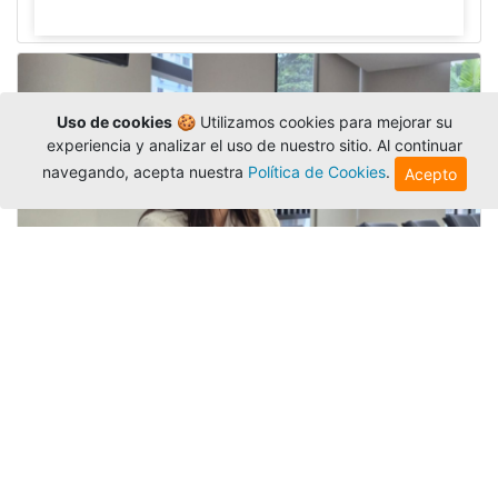
Uso de cookies
🍪 Utilizamos cookies para mejorar su
experiencia y analizar el uso de nuestro sitio. Al continuar
navegando, acepta nuestra
Política de Cookies
.
Acepto
Investigadora amigoniana participa
en uno de los principales congresos
mundial...
Editor
,
3/8/2026
La docente
Candy Lorena Chamorro
González
presentó su investigación y actuó