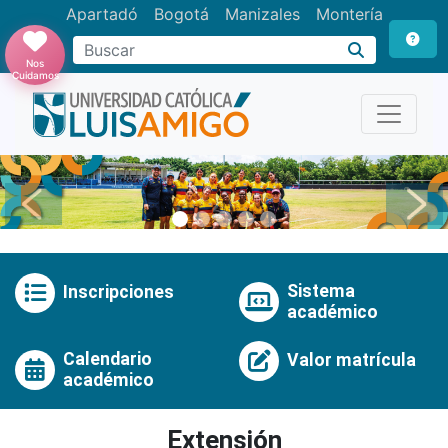
Apartadó
Bogotá
Manizales
Montería
Buscar
Nos
Cuidamos
Anterior
Pró
Sistema
Inscripciones
académico
Calendario
Valor matrícula
académico
Extensión