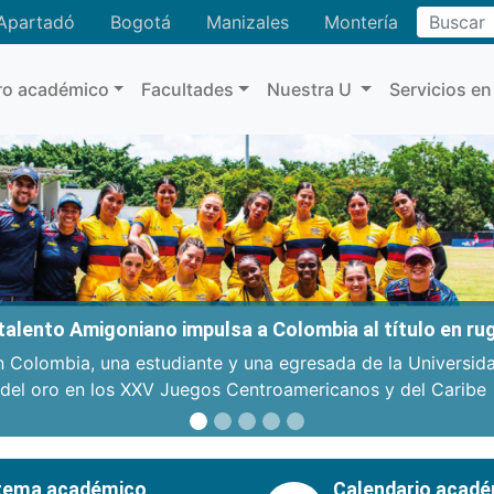
Buscar
Apartadó
Bogotá
Manizales
Montería
ro académico
Facultades
Nuestra U
Servicios en
: talento Amigoniano impulsa a Colombia al título en r
n Colombia, una estudiante y una egresada de la Universid
 del oro en los XXV Juegos Centroamericanos y del Caribe
tema académico
Calendario acad