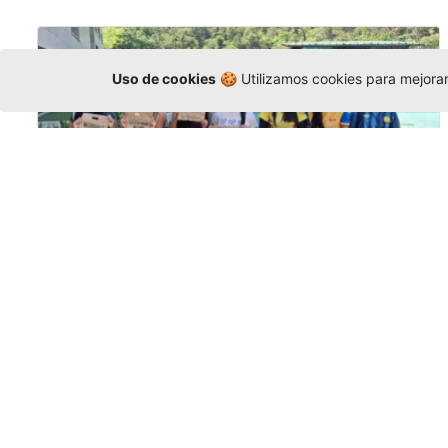
Uso de cookies
🍪 Utilizamos cookies para mejorar 
Amigonianos inician intercambios
académicos en 2026-2
Editor
,
4/8/2026
Estudiantes de la Universidad Católica Luis
Amigó realizarán
intercambios
nacionales
e internacionales durante el segundo
semestre de 2026, fortaleciendo su