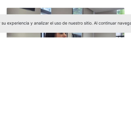
su experiencia y analizar el uso de nuestro sitio. Al continuar nav
Investigadora amigoniana participa
en uno de los principales congresos
mundial...
Editor
,
3/8/2026
La docente
Candy Lorena Chamorro
González
presentó su investigación y
actuó como evaluadora científica en la