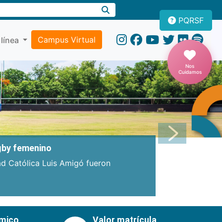
PQRSF
Campus Virtual
 línea
Nos
Cuidamos
Próxima
ugby femenino
ad Católica Luis Amigó fueron
émico
Valor matrícula