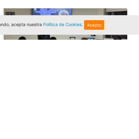
egando, acepta nuestra
Política de Cookies
.
Acepto
Innovación y liderazgo: así se vivió
el encuentro de graduados de la
Univer...
Editor
,
3/8/2026
El Centro Regional Bogotá reunió a sus
graduados en un encuentro sobre
inteligencia artificial, liderazgo y