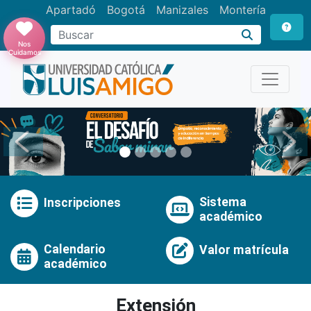
Apartadó
Bogotá
Manizales
Montería
Buscar
Nos
Cuidamos
Anterior
Pró
Sistema
Inscripciones
académico
Calendario
Valor matrícula
académico
Extensión