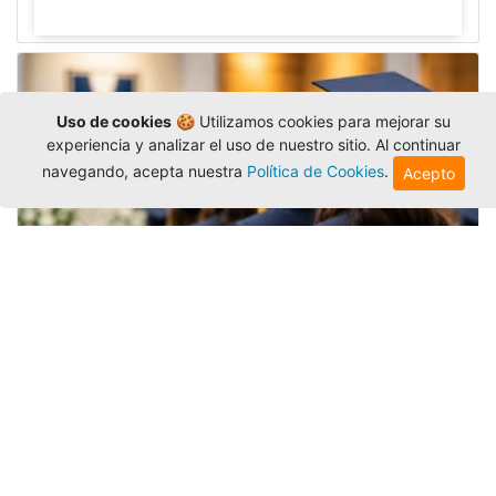
Uso de cookies
🍪 Utilizamos cookies para mejorar su
experiencia y analizar el uso de nuestro sitio. Al continuar
navegando, acepta nuestra
Política de Cookies
.
Acepto
Grados colectivos de pregrado:
consulte fechas y programación
Editor
,
6/8/2026
La Universidad Católica Luis Amigó publicó
las fechas de
grados colectivos
extemporaneos
de pregrado, con fechas de