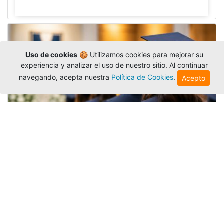
Uso de cookies
🍪 Utilizamos cookies para mejorar su
experiencia y analizar el uso de nuestro sitio. Al continuar
navegando, acepta nuestra
Política de Cookies
.
Acepto
Grados colectivos de pregrado:
consulte fechas y programación
Editor
,
6/8/2026
La Universidad Católica Luis Amigó publicó
las fechas de
grados colectivos
extemporaneos
de pregrado, con fechas de