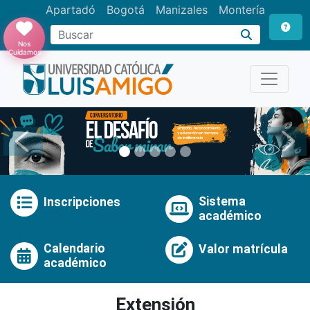
Apartadó
Bogotá
Manizales
Montería
Buscar
Nos
Cuidamos
Anterior
Pró
Sistema
Inscripciones
académico
Calendario
Valor matrícula
académico
Extensión