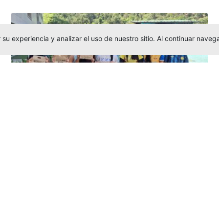
su experiencia y analizar el uso de nuestro sitio. Al continuar nav
Amigonianos inician intercambios
académicos en 2026-2
Editor
,
4/8/2026
Estudiantes de la Universidad Católica Luis
Amigó realizarán
intercambios
nacionales
e internacionales durante el segundo
semestre de 2026, fortaleciendo su