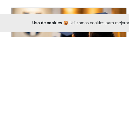
Uso de cookies
🍪 Utilizamos cookies para mejorar 
Grados colectivos de pregrado:
consulte fechas y programación
Editor
,
6/8/2026
La Universidad Católica Luis Amigó publicó
las fechas de
grados colectivos
extemporaneos
de pregrado, con fechas
de firma de actas, entrega de invitaciones,