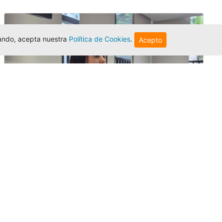
egando, acepta nuestra
Política de Cookies
.
Acepto
Investigadora amigoniana participa
en uno de los principales congresos
mundial...
Editor
,
3/8/2026
La docente
Candy Lorena Chamorro
González
presentó su investigación y
actuó como evaluadora científica en la