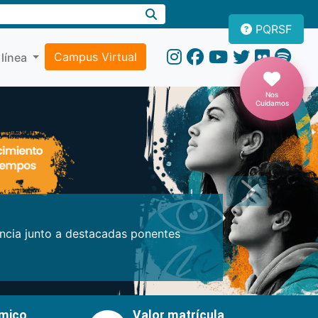
PQRSF
Campus Virtual
 línea
Nos
Cuidamos
Próxima
encia junto a destacadas ponentes
émico
Valor matrícula