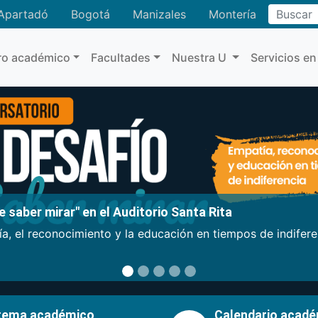
Buscar
Apartadó
Bogotá
Manizales
Montería
ro académico
Facultades
Nuestra U
Servicios en
 saber mirar" en el Auditorio Santa Rita
a, el reconocimiento y la educación en tiempos de indifer
tema académico
Calendario acad