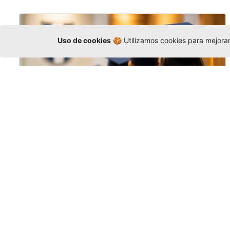
Uso de cookies
🍪 Utilizamos cookies para mejorar 
Grados colectivos de pregrado:
consulte fechas y programación
Editor
,
6/8/2026
La Universidad Católica Luis Amigó publicó
las fechas de
grados colectivos
extemporaneos
de pregrado, con fechas
de firma de actas, entrega de invitaciones,