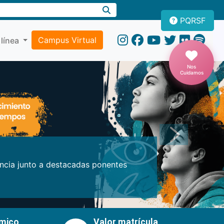
PQRSF
Campus Virtual
 línea
Nos
Cuidamos
Próxima
encia junto a destacadas ponentes
émico
Valor matrícula