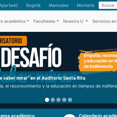
Buscar
Apartadó
Bogotá
Manizales
Montería
ro académico
Facultades
Nuestra U
Servicios en
 saber mirar" en el Auditorio Santa Rita
a, el reconocimiento y la educación en tiempos de indifer
tema académico
Calendario acad