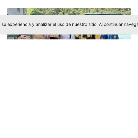
su experiencia y analizar el uso de nuestro sitio. Al continuar nav
Amigonianos inician intercambios
académicos en 2026-2
Editor
,
4/8/2026
Estudiantes de la Universidad Católica Luis
Amigó realizarán
intercambios
nacionales
e internacionales durante el segundo
semestre de 2026, fortaleciendo su