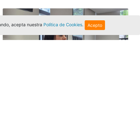
egando, acepta nuestra
Política de Cookies
.
Acepto
Investigadora amigoniana participa
en uno de los principales congresos
mundial...
Editor
,
3/8/2026
La docente
Candy Lorena Chamorro
González
presentó su investigación y
actuó como evaluadora científica en la