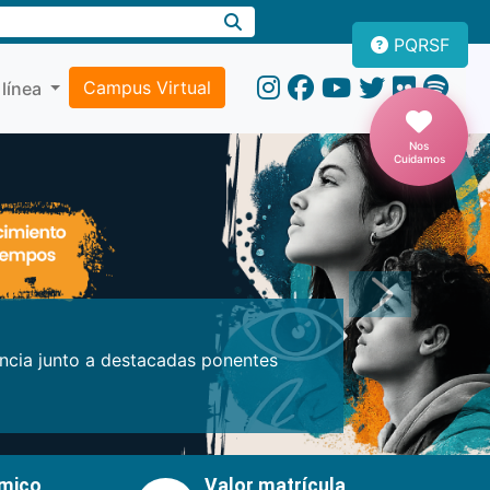
PQRSF
Campus Virtual
 línea
Nos
Cuidamos
Próxima
encia junto a destacadas ponentes
émico
Valor matrícula