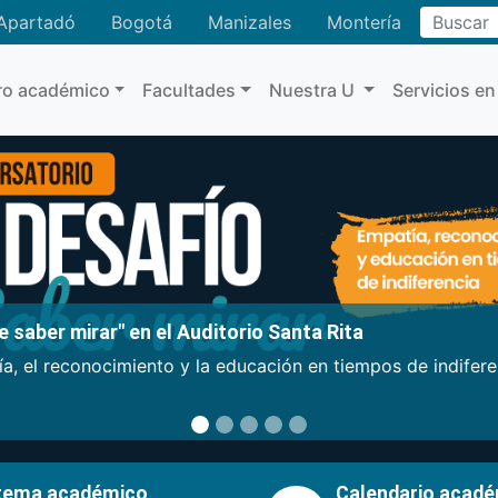
Buscar
Apartadó
Bogotá
Manizales
Montería
ro académico
Facultades
Nuestra U
Servicios en
 saber mirar" en el Auditorio Santa Rita
a, el reconocimiento y la educación en tiempos de indifer
tema académico
Calendario acad