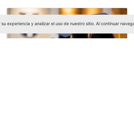
su experiencia y analizar el uso de nuestro sitio. Al continuar nav
Grados colectivos de pregrado:
consulte fechas y programación
Editor
,
6/8/2026
La Universidad Católica Luis Amigó publicó
las fechas de
grados colectivos
extemporaneos
de pregrado, con fechas
de firma de actas, entrega de invitaciones,