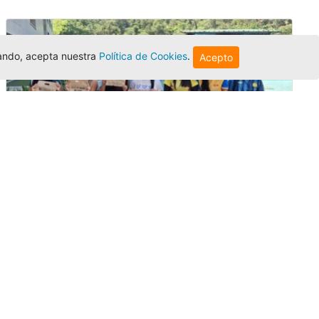
egando, acepta nuestra
Política de Cookies
.
Acepto
Amigonianos inician intercambios
académicos en 2026-2
Editor
,
4/8/2026
Estudiantes de la Universidad Católica Luis
Amigó realizarán
intercambios
nacionales
e internacionales durante el segundo
semestre de 2026, fortaleciendo su