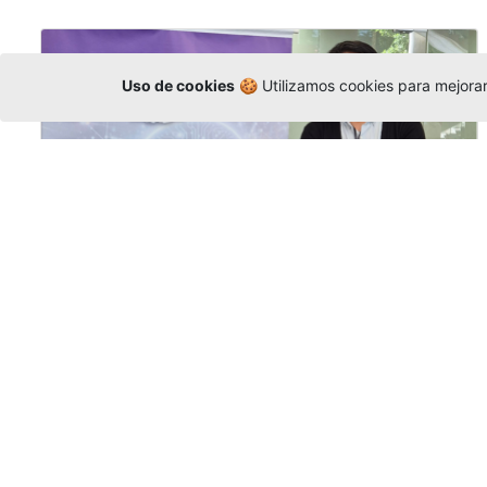
Uso de cookies
🍪 Utilizamos cookies para mejorar 
La Universidad participó en la
Asamblea de la COCTI-CICT
Editor
,
6/8/2026
Manuel David Gómez
representó a la
Universidad en la Asamblea General de la
Conferencia de Instituciones Católicas de
Teología
y participó en el X Simposio