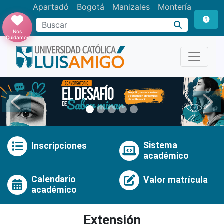
Apartadó
Bogotá
Manizales
Montería
Buscar
Nos
Cuidamos
Anterior
Pró
Sistema
Inscripciones
académico
Calendario
Valor matrícula
académico
Extensión