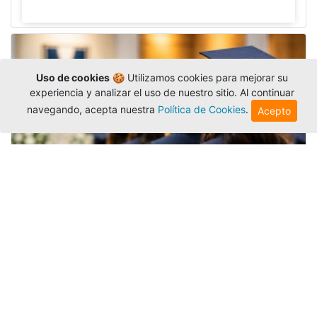
Uso de cookies
🍪 Utilizamos cookies para mejorar su
experiencia y analizar el uso de nuestro sitio. Al continuar
navegando, acepta nuestra
Política de Cookies
.
Acepto
Grados colectivos de pregrado:
consulte fechas y programación
Editor
,
6/8/2026
La Universidad Católica Luis Amigó publicó
las fechas de
grados colectivos
extemporaneos
de pregrado, con fechas de