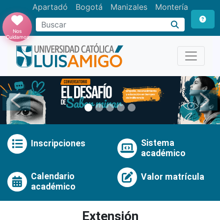
Apartadó
Bogotá
Manizales
Montería
Buscar
Nos
Cuidamos
Anterior
Pró
Sistema
Inscripciones
académico
Calendario
Valor matrícula
académico
Extensión