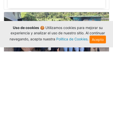
Uso de cookies
🍪 Utilizamos cookies para mejorar su
experiencia y analizar el uso de nuestro sitio. Al continuar
navegando, acepta nuestra
Política de Cookies
.
Acepto
Amigonianos inician intercambios
académicos en 2026-2
Editor
,
4/8/2026
Estudiantes de la Universidad Católica Luis
Amigó realizarán
intercambios
nacionales e
internacionales durante el segundo semestre