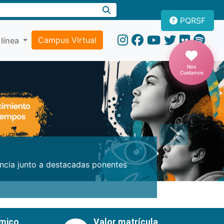
PQRSF
Campus Virtual
 línea
Nos
Cuidamos
Próxima
encia junto a destacadas ponentes
émico
Valor matrícula