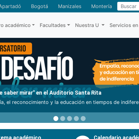
Buscar
Apartadó
Bogotá
Manizales
Montería
ro académico
Facultades
Nuestra U
Servicios en
 saber mirar" en el Auditorio Santa Rita
a, el reconocimiento y la educación en tiempos de indifer
tema académico
Calendario acad