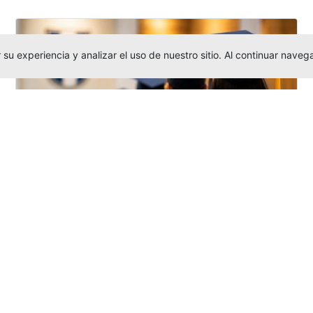
su experiencia y analizar el uso de nuestro sitio. Al continuar nav
Grados colectivos de pregrado:
consulte fechas y programación
Editor
,
6/8/2026
La Universidad Católica Luis Amigó publicó
las fechas de
grados colectivos
extemporaneos
de pregrado, con fechas
de firma de actas, entrega de invitaciones,