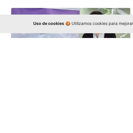
Uso de cookies
🍪 Utilizamos cookies para mejorar 
La Universidad participó en la
Asamblea de la COCTI-CICT
Editor
,
6/8/2026
Manuel David Gómez
representó a la
Universidad en la Asamblea General de la
Conferencia de Instituciones Católicas de
Teología
y participó en el X Simposio