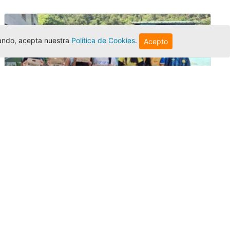
egando, acepta nuestra
Política de Cookies
.
Acepto
Amigonianos inician intercambios
académicos en 2026-2
Editor
,
4/8/2026
Estudiantes de la Universidad Católica Luis
Amigó realizarán
intercambios
nacionales
e internacionales durante el segundo
semestre de 2026, fortaleciendo su