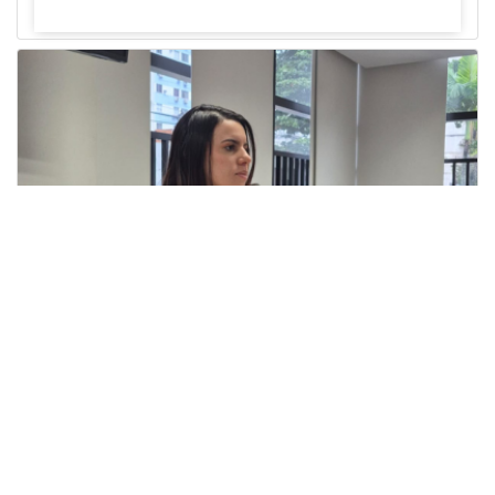
Uso de cookies
🍪 Utilizamos cookies para mejorar su
experiencia y analizar el uso de nuestro sitio. Al continuar
navegando, acepta nuestra
Política de Cookies
.
Acepto
Investigadora amigoniana participa
en uno de los principales congresos
mundial...
Editor
,
3/8/2026
La docente
Candy Lorena Chamorro
González
presentó su investigación y actuó