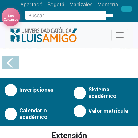
Apartadó
Bogotá
Manizales
Montería
Buscar
Nos
Cuidamos
Anterior
Pró
Sistema
Inscripciones
académico
Calendario
Valor matrícula
académico
Extensión