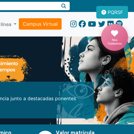
PQRSF
Campus Virtual
 línea
Nos
Cuidamos
Próxima
encia junto a destacadas ponentes
émico
Valor matrícula