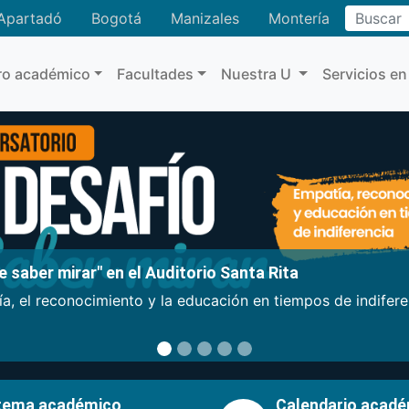
Buscar
Apartadó
Bogotá
Manizales
Montería
ro académico
Facultades
Nuestra U
Servicios en
 saber mirar" en el Auditorio Santa Rita
a, el reconocimiento y la educación en tiempos de indifer
tema académico
Calendario acad