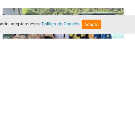
egando, acepta nuestra
Política de Cookies
.
Acepto
Amigonianos inician intercambios
académicos en 2026-2
Editor
,
4/8/2026
Estudiantes de la Universidad Católica Luis
Amigó realizarán
intercambios
nacionales
e internacionales durante el segundo
semestre de 2026, fortaleciendo su