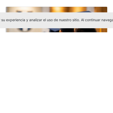
su experiencia y analizar el uso de nuestro sitio. Al continuar nav
Grados colectivos de pregrado:
consulte fechas y programación
Editor
,
6/8/2026
La Universidad Católica Luis Amigó publicó
las fechas de
grados colectivos
extemporaneos
de pregrado, con fechas
de firma de actas, entrega de invitaciones,