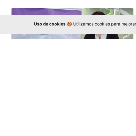
Uso de cookies
🍪 Utilizamos cookies para mejorar 
La Universidad participó en la
Asamblea de la COCTI-CICT
Editor
,
6/8/2026
Manuel David Gómez
representó a la
Universidad en la Asamblea General de la
Conferencia de Instituciones Católicas de
Teología
y participó en el X Simposio